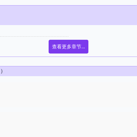
查看更多章节...
条）