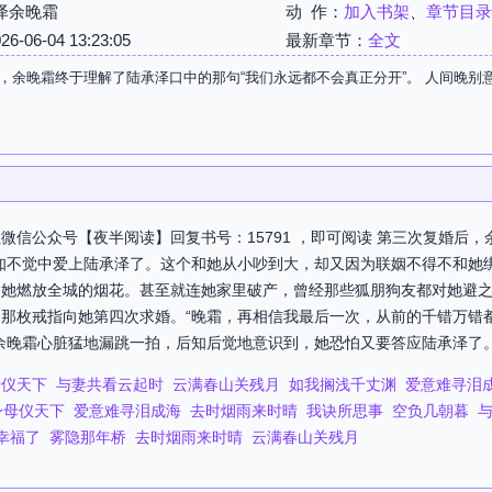
泽余晚霜
动 作：
加入书架
、
章节目录
06-04 13:23:05
最新章节：
全文
，余晚霜终于理解了陆承泽口中的那句“我们永远都不会真正分开”。 人间晚别意
微信公众号【夜半阅读】回复书号：15791 ，即可阅读 第三次复婚后
知不觉中爱上陆承泽了。这个和她从小吵到大，却又因为联姻不得不和她
为她燃放全城的烟花。甚至就连她家里破产，曾经那些狐朋狗友都对她避
那枚戒指向她第四次求婚。“晚霜，再相信我最后一次，从前的千错万错
余晚霜心脏猛地漏跳一拍，后知后觉地意识到，她恐怕又要答应陆承泽了。—
母仪天下
与妻共看云起时
云满春山关残月
如我搁浅千丈渊
爱意难寻泪
身母仪天下
爱意难寻泪成海
去时烟雨来时晴
我诀所思事
空负几朝暮
幸福了
雾隐那年桥
去时烟雨来时晴
云满春山关残月