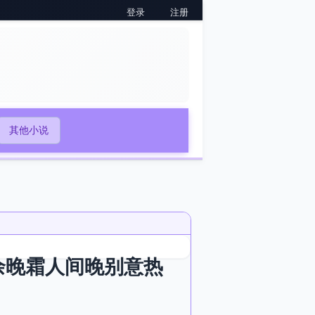
登录
注册
其他小说
余晚霜人间晚别意热