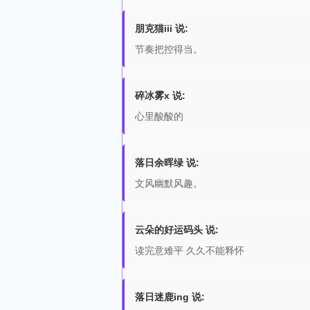
朋克猫iii 说:
节奏把控得当。
碎冰雾x 说:
心里酸酸的
落日余晖绿 说:
文风幽默风趣。
云朵的好运码头 说:
读完意难平 久久不能释怀
落日迷鹿ing 说: