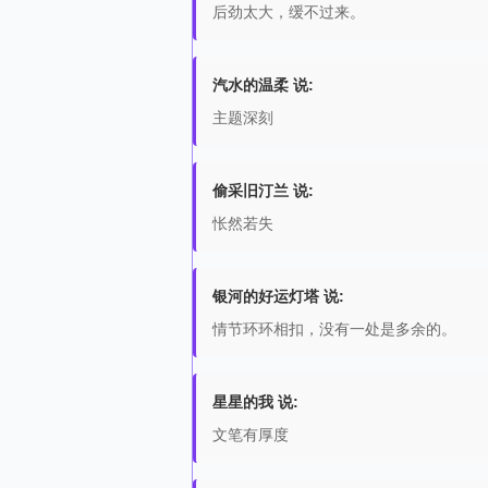
后劲太大，缓不过来。
汽水的温柔 说:
主题深刻
偷采旧汀兰 说:
怅然若失
银河的好运灯塔 说:
情节环环相扣，没有一处是多余的。
星星的我 说:
文笔有厚度