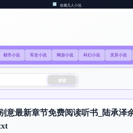
收藏凡人小说
都市小说
军史小说
网游小说
科幻小说
灵异小说
搜索
别意最新章节免费阅读听书_陆承泽
xt