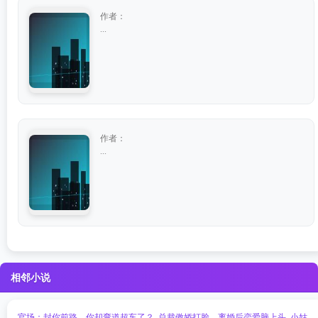
作者：
...
作者：
...
相邻小说
官场：封你前路，你却弯道超车了？
总裁傲娇打脸，离婚后恋爱脑上头
小姑