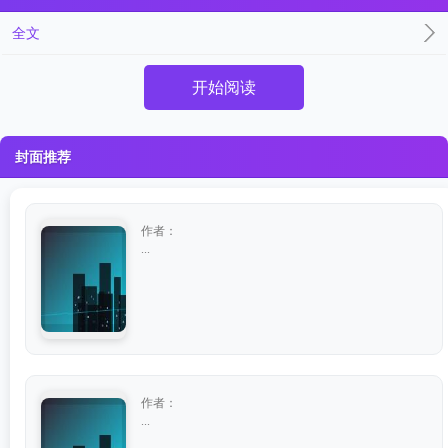
全文
开始阅读
封面推荐
作者：
...
作者：
...