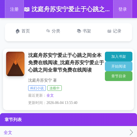
📖 沈庭舟苏安宁爱止于心跳之间全本免费在线阅读_沈庭舟苏安宁爱止于心跳之间全章节免费在线阅读
注册
登录
🏠 首页
📂 分类
📚 书架
📖 记录
沈庭舟苏安宁爱止于心跳之间全本
加入书架
免费在线阅读_沈庭舟苏安宁爱止于
开始阅读
心跳之间全章节免费在线阅读
章节目录
沈庭舟苏安宁 著
科幻小说
连载中
最近更新：
全文
更新时间：
2026-06-04 13:55:40
章节列表
全文