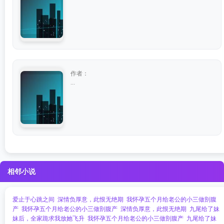
作者：
...
相邻小说
爱止于心跳之间
深情负厚意，此恨无绝期
我怀孕五个月给老公的小三做剖腹
产
我怀孕五个月给老公的小三做剖腹产
深情负厚意，此恨无绝期
九尾给了妹
妹后，全家跪求我放她飞升
我怀孕五个月给老公的小三做剖腹产
九尾给了妹