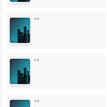
作者：
...
作者：
...
作者：
...