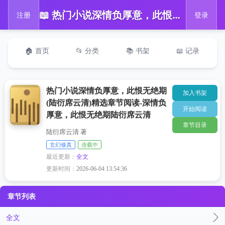
📖 热门小说深情负厚意，此恨无绝期(陆衍席云清)精选章节阅读-深情负厚意，此恨无绝期陆衍席云清
注册
登录
🏠 首页
📂 分类
📚 书架
📖 记录
热门小说深情负厚意，此恨无绝期
加入书架
(陆衍席云清)精选章节阅读-深情负
开始阅读
厚意，此恨无绝期陆衍席云清
章节目录
陆衍席云清 著
玄幻修真
连载中
最近更新：
全文
更新时间：
2026-06-04 13:54:36
章节列表
全文