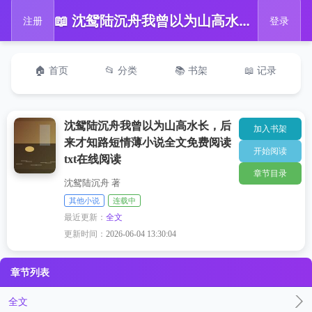
📖 沈鸳陆沉舟我曾以为山高水长，后来才知路短情薄小说全文免费阅读txt在线阅读
注册
登录
🏠 首页
📂 分类
📚 书架
📖 记录
沈鸳陆沉舟我曾以为山高水长，后
加入书架
来才知路短情薄小说全文免费阅读
开始阅读
txt在线阅读
章节目录
沈鸳陆沉舟 著
其他小说
连载中
最近更新：
全文
更新时间：
2026-06-04 13:30:04
章节列表
全文