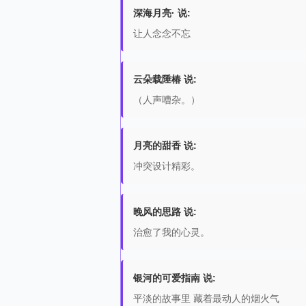
深海月亮· 说:
让人念念不忘
云朵载陲椿 说:
（人声嘈杂。）
月亮的甜香 说:
冲突设计精彩。
晚风的思路 说:
治愈了我的心灵。
银河的可爱指南 说:
平淡的故事里 藏着最动人的烟火气