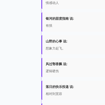
情感动人
银河的甜度指南 说:
有惧
山野的心事 说:
想象力起飞。
风过鄂香飘 说:
逻辑硬伤
落日的快乐投递 说:
相对到宽容