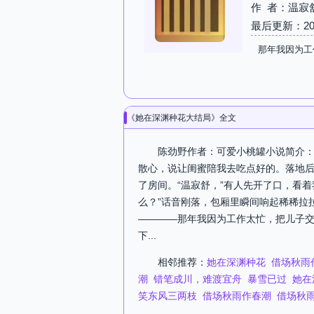
作 者：温寂
最后更新：2026-
那年我因为工
《她在深渊种花大结局》全文
陈劲野作者：可爱小桃罐小说简介：
散心，说让闺蜜陪我去吃点好的。落地
了房间。“温寂舒，”有人先开了口，看
么？”话音刚落，包厢里瞬间响起稀稀拉
————那年我因为工作太忙，把儿子
下...
相邻推荐：
她在深渊种花
借场秋雨
潮
错笔成川，难渡宜舟
暴雪已过
她在
笑东风三两枝
借场秋雨作春潮
借场秋