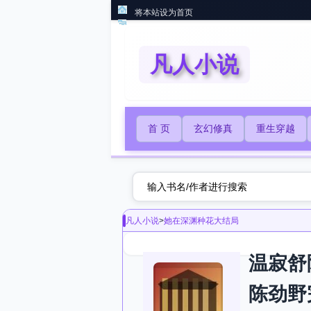
将本站设为首页
凡人小说
首 页
玄幻修真
重生穿越
凡人小说
>
她在深渊种花大结局
温寂舒
陈劲野