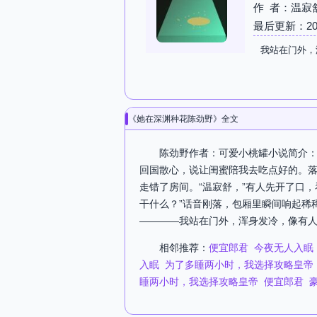
作 者：温寂
最后更新：2026-
我站在门外，
《她在深渊种花陈劲野》全文
陈劲野作者：可爱小桃罐小说简介：
回国散心，说让闺蜜陪我去吃点好的。
走错了房间。“温寂舒，”有人先开了口
干什么？”话音刚落，包厢里瞬间响起稀
————我站在门外，浑身发冷，像有人
相邻推荐：
便宜郎君
今夜无人入眠
入眠
为了多睡两小时，我选择攻略皇帝
睡两小时，我选择攻略皇帝
便宜郎君