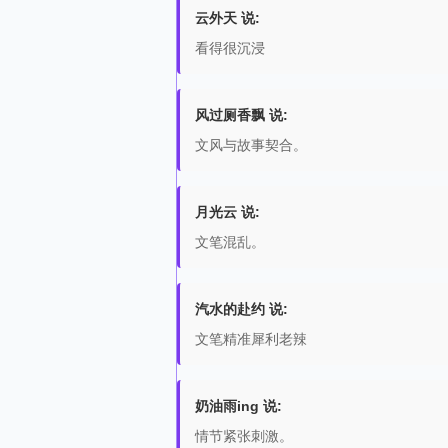
云外天 说:
看得很沉浸
风过厕香飘 说:
文风与故事契合。
月光云 说:
文笔混乱。
汽水的赴约 说:
文笔精准犀利老辣
奶油雨ing 说:
情节紧张刺激。