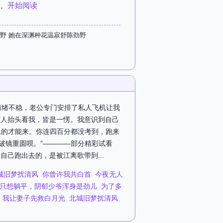
、
开始阅读
野 她在深渊种花温寂舒陈劲野
情绪不稳，老公专门安排了私人飞机让我
有人抬头看我，皆是一愣。我意识到自己
上的才能来。你连四百分都没考到，跑来
破镜重圆呗。”————部分精彩试看
己跑出去的，是被江离歌带到...
城旧梦扰清风
你曾许我共白首
今夜无人
只想躺平，阴郁少爷浑身是劲儿
为了多
，我让妻子先救白月光
北城旧梦扰清风