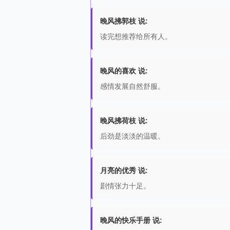
晚风拂郭枝 说:
读完想推荐给所有人。
晚风的喜欢 说:
感情发展自然舒服。
晚风拂荷枝 说:
后劲是淡淡的温暖。
月亮的优秀 说:
剧情张力十足。
晚风的快乐手册 说: